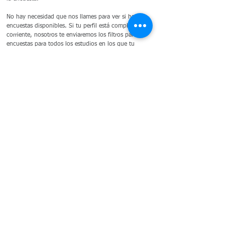
No hay necesidad que nos llames para ver si hay
encuestas disponibles. Si tu perfil está completo y al
corriente, nosotros te enviaremos los filtros para las
encuestas para todos los estudios en los que tu
puedas calificar.
Preguntas Frecuentes
¿Tienes preguntas? Nosotros tememos las respuestas.
Para encontrar las respuestas a las preguntas más
frecuentes Presiona
Aquí
¿Qué puedes esperar durante
un estudio?
No importa si eres nuevo a los Estudios de
Mercado o solo necesitas repasar que hay de
esperar, acá hay un pequeño resumen.
Presiona
Aquí
Contáctate con